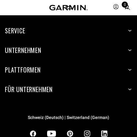
0
Total
items
in
SERVICE
cart:
0
UNTERNEHMEN
PLATTFORMEN
FÜR UNTERNEHMEN
Schweiz (Deutsch) | Switzerland (German)