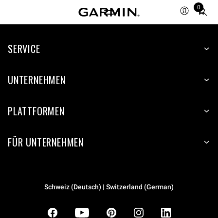
0
Total
items
in
SERVICE
cart:
0
UNTERNEHMEN
PLATTFORMEN
FÜR UNTERNEHMEN
Schweiz (Deutsch) | Switzerland (German)