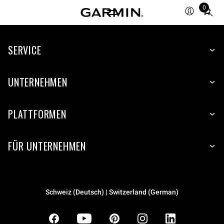
0
Total
items
in
SERVICE
cart:
0
UNTERNEHMEN
PLATTFORMEN
FÜR UNTERNEHMEN
Schweiz (Deutsch) | Switzerland (German)