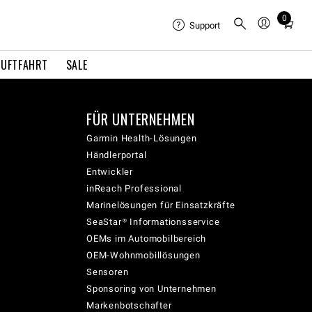
0
Total
Support
items
in
LUFTFAHRT
SALE
cart:
0
FÜR UNTERNEHMEN
Garmin Health-Lösungen
Händlerportal
Entwickler
inReach Professional
Marinelösungen für Einsatzkräfte
SeaStar® Informationsservice
OEMs im Automobilbereich
OEM-Wohnmobillösungen
Sensoren
Sponsoring von Unternehmen
Markenbotschafter