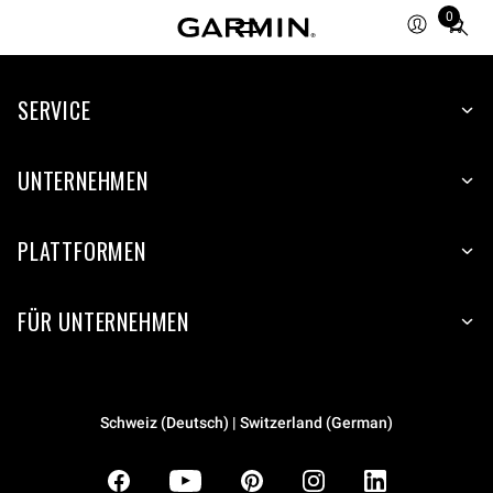
0
Total
items
in
SERVICE
cart:
0
UNTERNEHMEN
PLATTFORMEN
FÜR UNTERNEHMEN
Schweiz (Deutsch) | Switzerland (German)