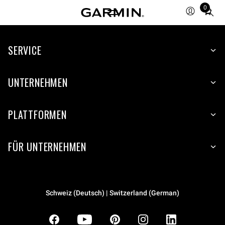
0
Total
items
in
SERVICE
cart:
0
UNTERNEHMEN
PLATTFORMEN
FÜR UNTERNEHMEN
Schweiz (Deutsch) | Switzerland (German)