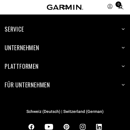
0
Total
items
in
SERVICE
cart:
0
UNTERNEHMEN
PLATTFORMEN
FÜR UNTERNEHMEN
Schweiz (Deutsch) | Switzerland (German)