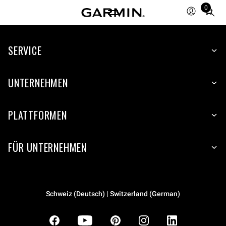
0
Total
items
in
SERVICE
cart:
0
UNTERNEHMEN
PLATTFORMEN
FÜR UNTERNEHMEN
Schweiz (Deutsch) | Switzerland (German)