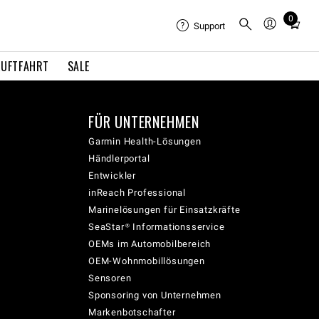
0
Total
Support
items
in
LUFTFAHRT
SALE
cart:
0
FÜR UNTERNEHMEN
Garmin Health-Lösungen
Händlerportal
Entwickler
inReach Professional
Marinelösungen für Einsatzkräfte
SeaStar® Informationsservice
OEMs im Automobilbereich
OEM-Wohnmobillösungen
Sensoren
Sponsoring von Unternehmen
Markenbotschafter