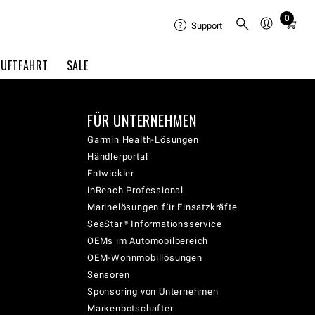
0
Total
Support
items
in
LUFTFAHRT
SALE
cart:
0
FÜR UNTERNEHMEN
Garmin Health-Lösungen
Händlerportal
Entwickler
inReach Professional
Marinelösungen für Einsatzkräfte
SeaStar® Informationsservice
OEMs im Automobilbereich
OEM-Wohnmobillösungen
Sensoren
Sponsoring von Unternehmen
Markenbotschafter