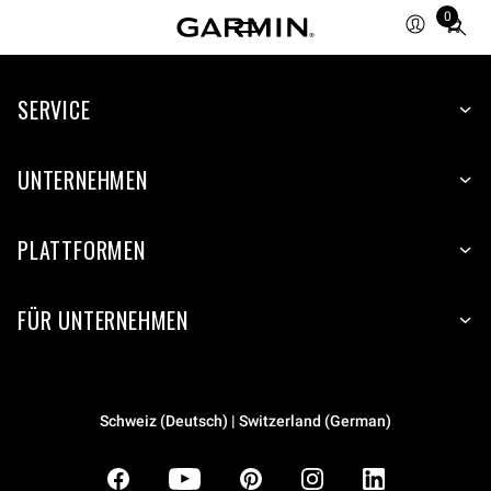
0
Total
items
in
SERVICE
cart:
0
UNTERNEHMEN
PLATTFORMEN
FÜR UNTERNEHMEN
Schweiz (Deutsch) | Switzerland (German)