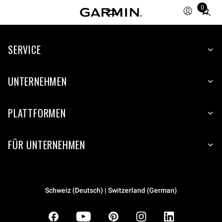
0
Total
items
in
SERVICE
cart:
0
UNTERNEHMEN
PLATTFORMEN
FÜR UNTERNEHMEN
Schweiz (Deutsch) | Switzerland (German)