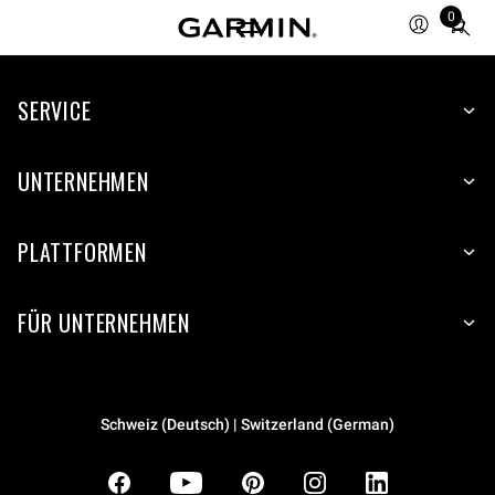
0
Total
items
in
SERVICE
cart:
0
UNTERNEHMEN
PLATTFORMEN
FÜR UNTERNEHMEN
Schweiz (Deutsch) | Switzerland (German)