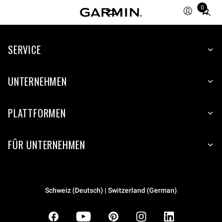
0
Total
items
in
SERVICE
cart:
0
UNTERNEHMEN
PLATTFORMEN
FÜR UNTERNEHMEN
Schweiz (Deutsch) | Switzerland (German)