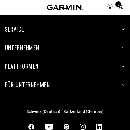
0
Total
items
in
SERVICE
cart:
0
UNTERNEHMEN
PLATTFORMEN
FÜR UNTERNEHMEN
Schweiz (Deutsch) | Switzerland (German)