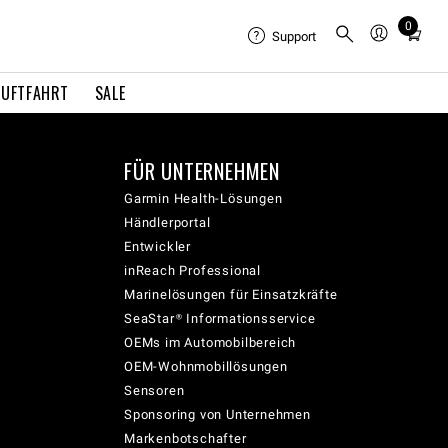
0
Total
Support
items
in
LUFTFAHRT
SALE
cart:
0
FÜR UNTERNEHMEN
Garmin Health-Lösungen
Händlerportal
Entwickler
inReach Professional
Marinelösungen für Einsatzkräfte
SeaStar® Informationsservice
OEMs im Automobilbereich
OEM-Wohnmobillösungen
Sensoren
Sponsoring von Unternehmen
Markenbotschafter