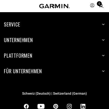
0
Total
items
in
SERVICE
cart:
0
UNTERNEHMEN
PLATTFORMEN
FÜR UNTERNEHMEN
Schweiz (Deutsch) | Switzerland (German)