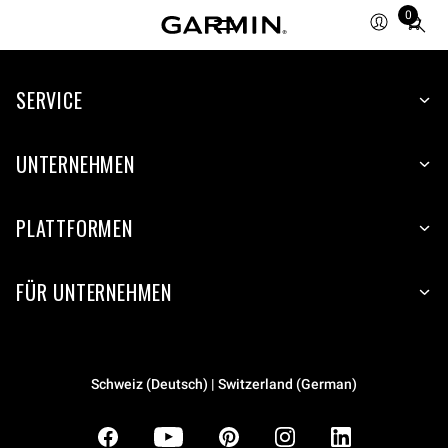
0
Total
items
in
SERVICE
cart:
0
UNTERNEHMEN
PLATTFORMEN
FÜR UNTERNEHMEN
Schweiz (Deutsch) | Switzerland (German)