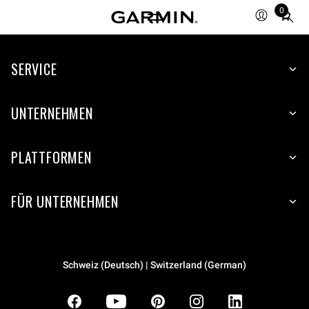
0
Total
items
in
SERVICE
cart:
0
UNTERNEHMEN
PLATTFORMEN
FÜR UNTERNEHMEN
Schweiz (Deutsch) | Switzerland (German)