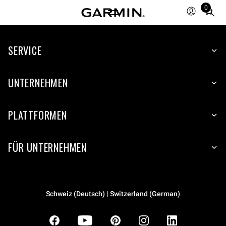
0
Total
items
in
SERVICE
cart:
0
UNTERNEHMEN
PLATTFORMEN
FÜR UNTERNEHMEN
Schweiz (Deutsch) | Switzerland (German)