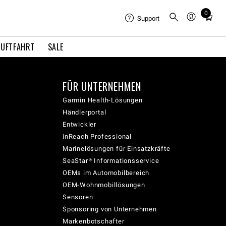
0
Total
Support
items
in
LUFTFAHRT
SALE
cart:
0
FÜR UNTERNEHMEN
Garmin Health-Lösungen
Händlerportal
Entwickler
inReach Professional
Marinelösungen für Einsatzkräfte
SeaStar® Informationsservice
OEMs im Automobilbereich
OEM-Wohnmobillösungen
Sensoren
Sponsoring von Unternehmen
Markenbotschafter