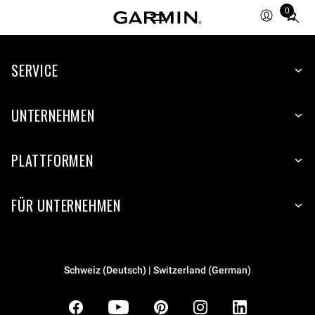
0
Total
items
in
SERVICE
cart:
0
UNTERNEHMEN
PLATTFORMEN
FÜR UNTERNEHMEN
Schweiz (Deutsch) | Switzerland (German)