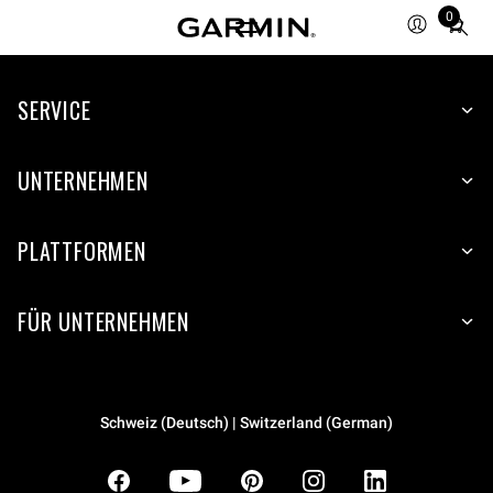
0
Total
items
in
SERVICE
cart:
0
UNTERNEHMEN
PLATTFORMEN
FÜR UNTERNEHMEN
Schweiz (Deutsch) | Switzerland (German)