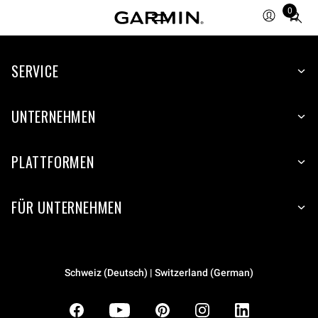
0
Total
items
in
SERVICE
cart:
0
UNTERNEHMEN
PLATTFORMEN
FÜR UNTERNEHMEN
Schweiz (Deutsch) | Switzerland (German)