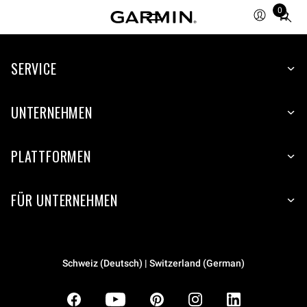
0
Total
items
in
SERVICE
cart:
0
UNTERNEHMEN
PLATTFORMEN
FÜR UNTERNEHMEN
Schweiz (Deutsch) | Switzerland (German)