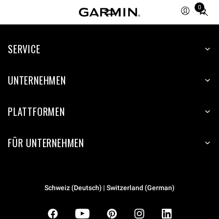
0
Total
items
in
SERVICE
cart:
0
UNTERNEHMEN
PLATTFORMEN
FÜR UNTERNEHMEN
Schweiz (Deutsch) | Switzerland (German)