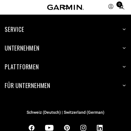
0
Total
items
in
SERVICE
cart:
0
UNTERNEHMEN
PLATTFORMEN
FÜR UNTERNEHMEN
Schweiz (Deutsch) | Switzerland (German)