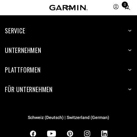
0
Total
items
in
SERVICE
cart:
0
UNTERNEHMEN
PLATTFORMEN
FÜR UNTERNEHMEN
Schweiz (Deutsch) | Switzerland (German)