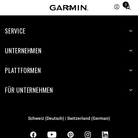
0
Total
items
in
SERVICE
cart:
0
UNTERNEHMEN
PLATTFORMEN
FÜR UNTERNEHMEN
Schweiz (Deutsch) | Switzerland (German)