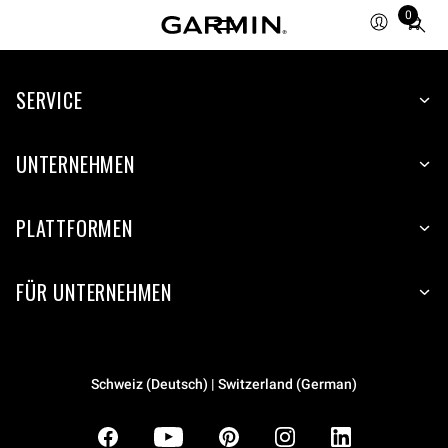
0
Total
items
in
SERVICE
cart:
0
UNTERNEHMEN
PLATTFORMEN
FÜR UNTERNEHMEN
Schweiz (Deutsch) | Switzerland (German)