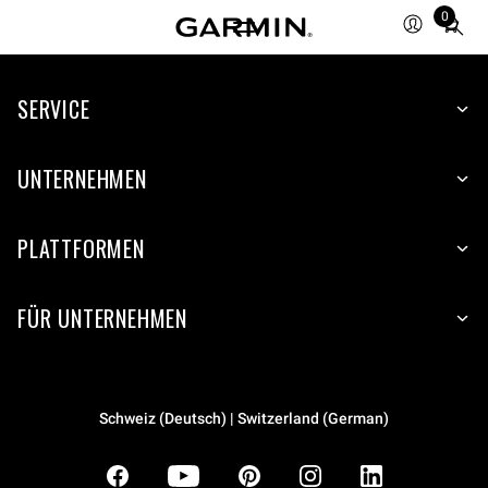
0
Total
items
in
SERVICE
cart:
0
UNTERNEHMEN
PLATTFORMEN
FÜR UNTERNEHMEN
Schweiz (Deutsch) | Switzerland (German)