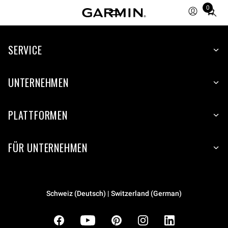
0
Total
items
in
cart:
SERVICE
0
UNTERNEHMEN
PLATTFORMEN
FÜR UNTERNEHMEN
Schweiz (Deutsch) | Switzerland (German)