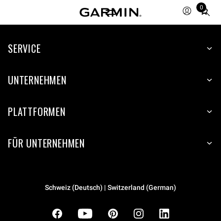
0
Total
items
in
cart:
SERVICE
0
UNTERNEHMEN
PLATTFORMEN
FÜR UNTERNEHMEN
Schweiz (Deutsch) | Switzerland (German)