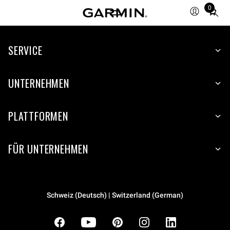
0
Total
items
in
cart:
SERVICE
0
UNTERNEHMEN
PLATTFORMEN
FÜR UNTERNEHMEN
Schweiz (Deutsch) | Switzerland (German)