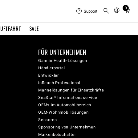
0
Total
Support
items
in
LUFTFAHRT
SALE
cart:
0
FÜR UNTERNEHMEN
Garmin Health-Lösungen
Händlerportal
Entwickler
inReach Professional
Marinelösungen für Einsatzkräfte
SeaStar® Informationsservice
OEMs im Automobilbereich
OEM-Wohnmobillösungen
Sensoren
Sponsoring von Unternehmen
Markenbotschafter