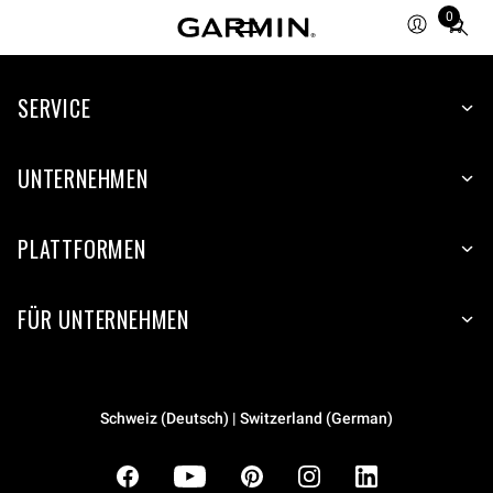
0
Total
items
in
cart:
SERVICE
0
UNTERNEHMEN
PLATTFORMEN
FÜR UNTERNEHMEN
Schweiz (Deutsch) | Switzerland (German)