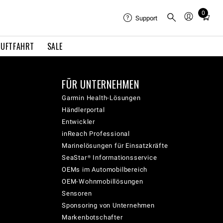
0
Total
Support
items
in
LUFTFAHRT
SALE
cart:
0
FÜR UNTERNEHMEN
Garmin Health-Lösungen
Händlerportal
Entwickler
inReach Professional
Marinelösungen für Einsatzkräfte
SeaStar® Informationsservice
OEMs im Automobilbereich
OEM-Wohnmobillösungen
Sensoren
Sponsoring von Unternehmen
Markenbotschafter