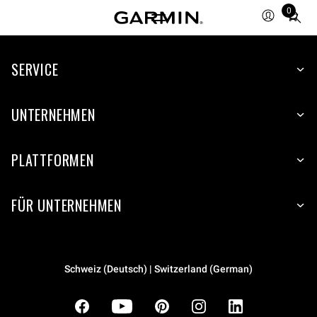
0
Total
items
in
cart:
SERVICE
0
UNTERNEHMEN
PLATTFORMEN
FÜR UNTERNEHMEN
Schweiz (Deutsch) | Switzerland (German)