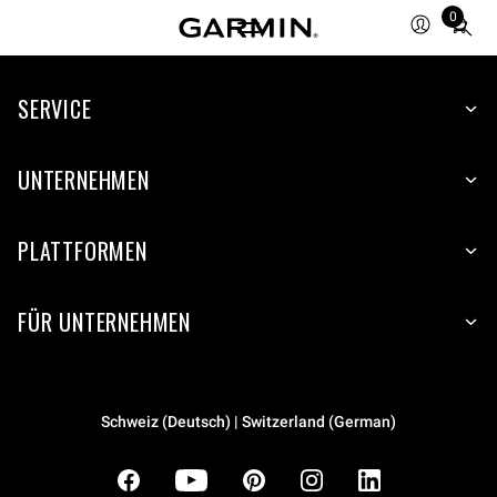
0
Total
items
in
cart:
SERVICE
0
UNTERNEHMEN
PLATTFORMEN
FÜR UNTERNEHMEN
Schweiz (Deutsch) | Switzerland (German)