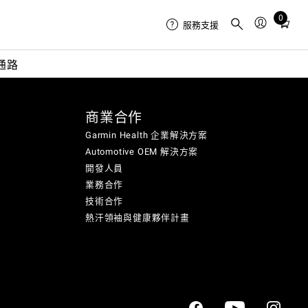
0
Total
服務支援
items
in
通路
cart:
0
商業合作
Garmin Health 企業解決方案
Automotive OEM 解決方案
開發人員
業務合作
技術合作
熱汗領袖與健康夥伴計畫