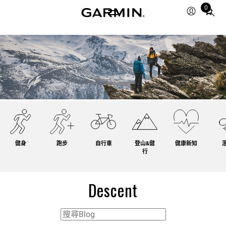
0
Total
items
in
cart:
0
健身
跑步
自行車
登山&健
健康新知
行
Descent