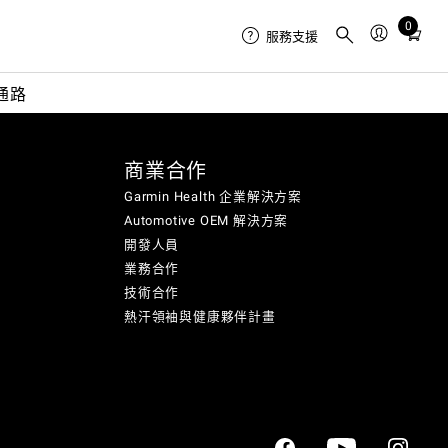
0
Total
服務支援
items
in
通路
cart:
0
商業合作
Garmin Health 企業解決方案
Automotive OEM 解決方案
開發人員
業務合作
技術合作
熱汗領袖與健康夥伴計畫