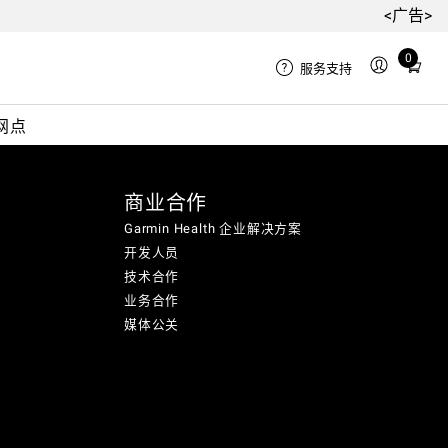
<广告>
0
Total
服务支持
items
in
网点
cart:
0
商业合作
Garmin Health 企业解决方案
开发人员
技术合作
业务合作
媒体公关