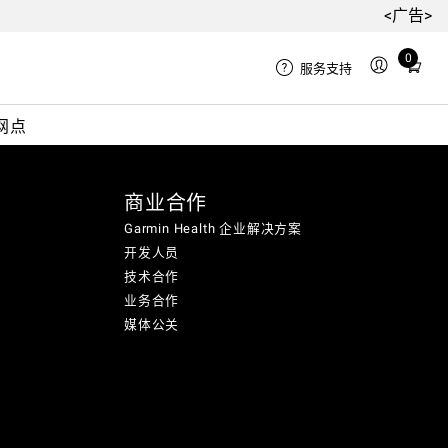
<广告>
0
Total
服务支持
items
in
网点
cart:
0
商业合作
Garmin Health 企业解决方案
开发人员
技术合作
业务合作
媒体公关