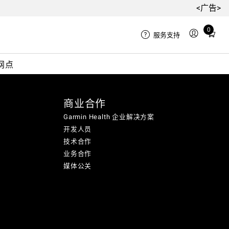
<广告>
0
Total
服务支持
items
in
网点
cart:
0
商业合作
Garmin Health 企业解决方案
开发人员
技术合作
业务合作
媒体公关