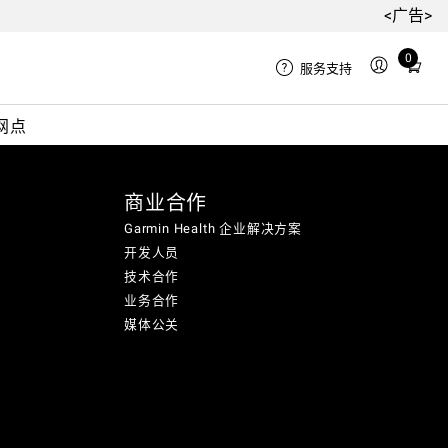
<广告>
0
Total
服务支持
items
in
网点
cart:
0
商业合作
Garmin Health 企业解决方案
开发人员
技术合作
业务合作
媒体公关