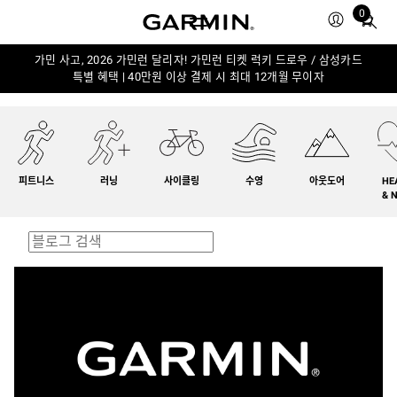
0
Total
items
in
가민 사고, 2026 가민런 달리자! 가민런 티켓 럭키 드로우 / 삼성카드
특별 혜택 | 40만원 이상 결제 시 최대 12개월 무이자
cart:
0
피트니스
러닝
사이클링
수영
아웃도어
HE
& 