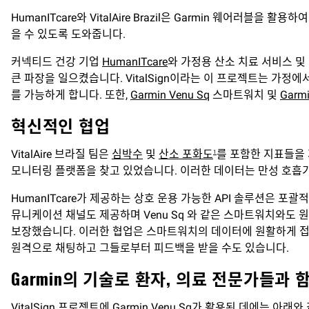
HumanITcare와 VitalAire Brazil은 Garmin 웨
을 수 있도록 도와줍니다.
커넥티드 건강 기업
HumanITcare
와 가정용 산소 치료 서비스 및
큰 파장을 일으켰습니다. VitalSign이라는 이 프로젝트는 가
를 가능하게 합니다. 또한,
Garmin Venu Sq
스마트워치 및
Garmi
혁신적인 협업
VitalAire 브라질 팀은
심박수
및
산소 포화도
를 포함한 지표들을
1
모니터링 플랫폼을 찾고 있었습니다. 이러한 데이터는 만성 호흡기
HumanITcare가 제공하는 상호 운용 가능한 API 솔루션은 
뮤니케이션 채널도 제공하며 Venu Sq 와 같은 스마트워치와도 원활
보장했습니다. 이러한 협업은 스마트워치의 데이터에 원활하게 접근
원격으로 채팅하고 그들로부터 피드백을 받을 수도 있습니다.
Garmin의 기술로 환자, 의료 전문가들과
VitalSign 프로젝트에 Garmin Venu Sq가 활용된 데에는 아