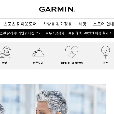
스포츠 & 아웃도어
차량용 & 가정용
해양
스토어 안
 가민런 달리자! 가민런 티켓 럭키 드로우 / 삼성카드 특별 혜택 | 40만원 이상 결제 시
수영
아웃도어
HEALTH & NEWS
골프