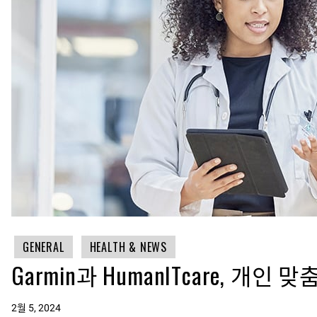
GENERAL
HEALTH & NEWS
Garmin과 HumanITcare, 개
2월 5, 2024