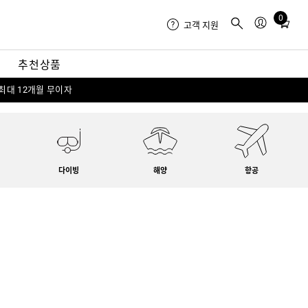
0
Total
고객 지원
items
in
내
추천상품
cart:
0
 최대 12개월 무이자
다이빙
해양
항공