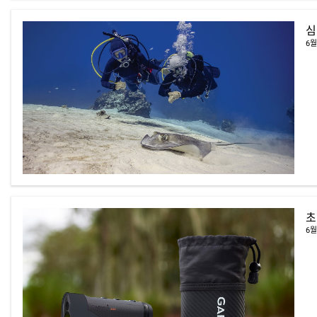
심
6월
초
6월