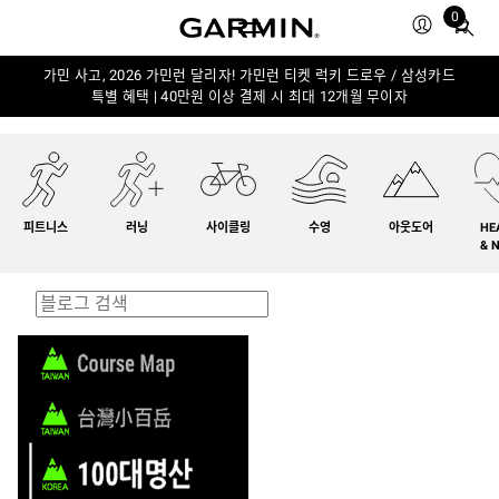
0
Total
items
in
가민 사고, 2026 가민런 달리자! 가민런 티켓 럭키 드로우 / 삼성카드
특별 혜택 | 40만원 이상 결제 시 최대 12개월 무이자
cart:
0
피트니스
러닝
사이클링
수영
아웃도어
HE
& 