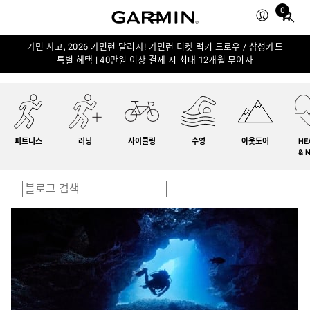
0
Total
items
in
가민 사고, 2026 가민런 달리자! 가민런 티켓 럭키 드로우 / 삼성카드
특별 혜택 | 40만원 이상 결제 시 최대 12개월 무이자
cart:
0
피트니스
러닝
사이클링
수영
아웃도어
HE
& 