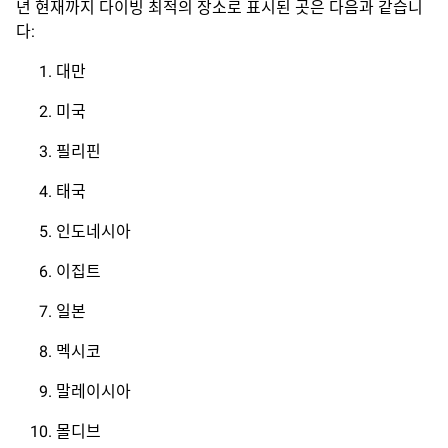
년 현재까지 다이빙 최적의 장소로 표시된 곳은 다음과 같습니
다:
대만
미국
필리핀
태국
인도네시아
이집트
일본
멕시코
말레이시아
몰디브