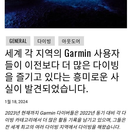
GENERAL
다이빙
아웃도어
세계 각 지역의 Garmin 사용자
들이 이전보다 더 많은 다이빙
을 즐기고 있다는 흥미로운 사
실이 발견되었습니다.
1월 18, 2024
2023
년
현재까지
Garmin
다이버들은
2022
년
동기
대비
각
다
이빙
카테고리에서
더
많은
활동
기록을
남기고
있으며
,
그들은
전
세계
최고의
여러
다이빙
지역
에서 다이빙을 해왔습니다.